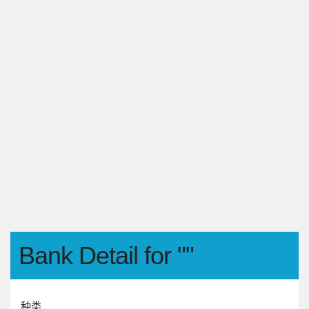
Bank Detail for ""
种类