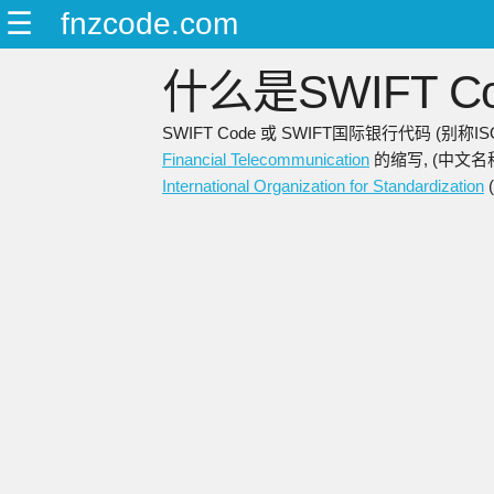
☰
fnzcode.com
什么是SWIFT Co
SWIFT Code 或 SWIFT国际银行代码 (别
Financial Telecommunication
的缩写, (中文名
International Organization for Standardization