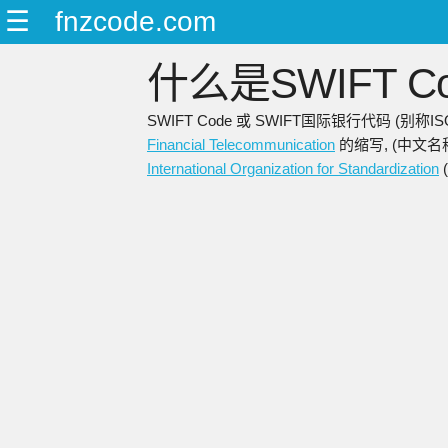
☰
fnzcode.com
什么是SWIFT Co
SWIFT Code 或 SWIFT国际银行代码 (别
Financial Telecommunication
的缩写, (中文名
International Organization for Standardization