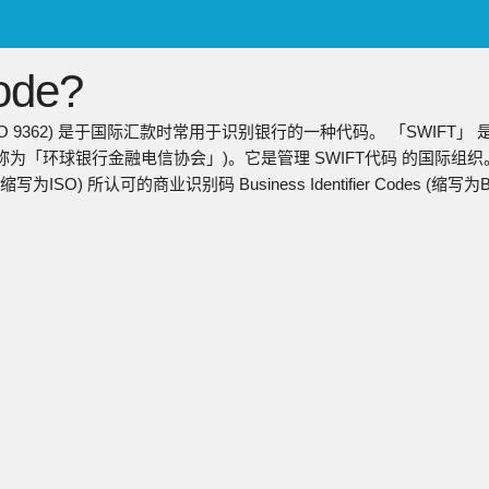
ENGLISH
de?
日本語
简中
称ISO 9362) 是于国际汇款时常用于识别银行的一种代码。 「SWIFT」 
繁中
称为「环球银行金融电信协会」)。它是管理 SWIFT代码 的国际组织。 S
(缩写为ISO) 所认可的商业识别码 Business Identifier Codes (