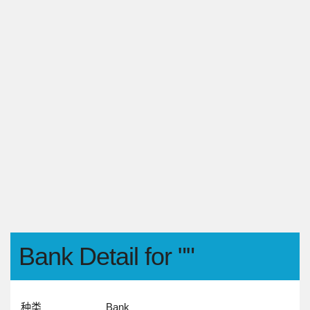
Bank Detail for ""
种类
Bank