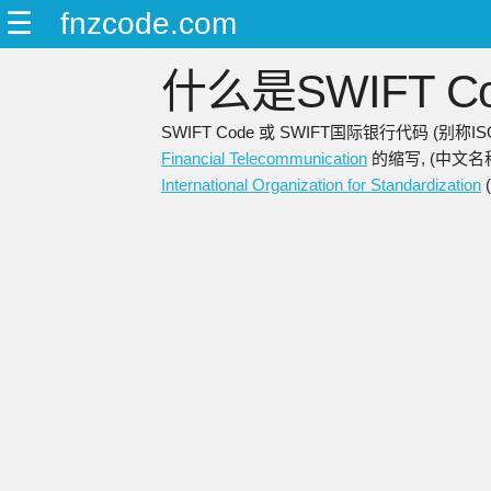
☰
fnzcode.com
什么是SWIFT Co
SWIFT Code 或 SWIFT国际银行代码 (别
Financial Telecommunication
的缩写, (中文名
International Organization for Standardization