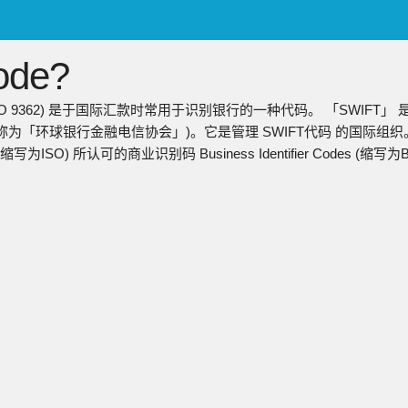
ENGLISH
de?
日本語
简中
称ISO 9362) 是于国际汇款时常用于识别银行的一种代码。 「SWIFT」 
繁中
称为「环球银行金融电信协会」)。它是管理 SWIFT代码 的国际组织。 S
(缩写为ISO) 所认可的商业识别码 Business Identifier Codes (