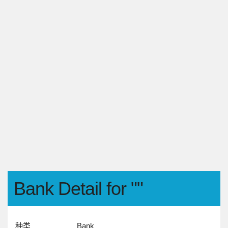
Bank Detail for ""
种类
Bank