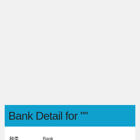
Bank Detail for ""
种类
Bank