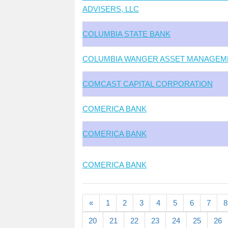
ADVISERS, LLC
COLUMBIA STATE BANK
COLUMBIA WANGER ASSET MANAGEM
COMCAST CAPITAL CORPORATION
COMERICA BANK
COMERICA BANK
COMERICA BANK
«
1
2
3
4
5
6
7
8
20
21
22
23
24
25
26