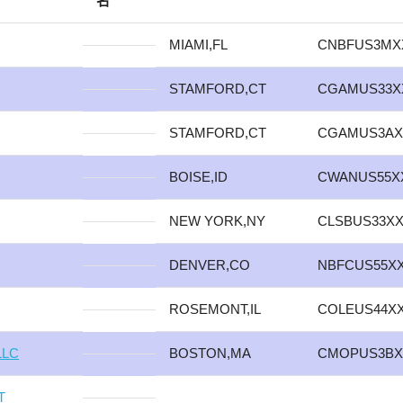
名
MIAMI,FL
CNBFUS3MX
STAMFORD,CT
CGAMUS33X
STAMFORD,CT
CGAMUS3AX
BOISE,ID
CWANUS55X
NEW YORK,NY
CLSBUS33X
DENVER,CO
NBFCUS55X
ROSEMONT,IL
COLEUS44X
LLC
BOSTON,MA
CMOPUS3BX
T