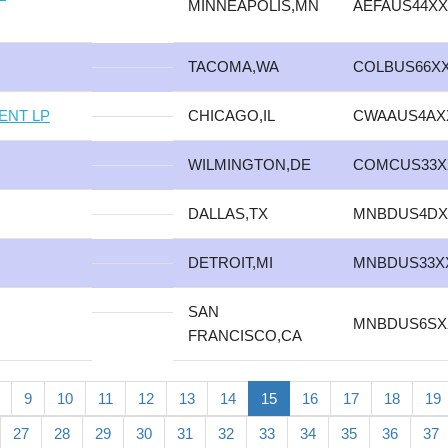
MINNEAPOLIS,MN
AEFAUS44X
TACOMA,WA
COLBUS66X
ENT LP
CHICAGO,IL
CWAAUS4AX
WILMINGTON,DE
COMCUS33X
DALLAS,TX
MNBDUS4DX
DETROIT,MI
MNBDUS33X
SAN
MNBDUS6SX
FRANCISCO,CA
9
10
11
12
13
14
15
16
17
18
19
27
28
29
30
31
32
33
34
35
36
37