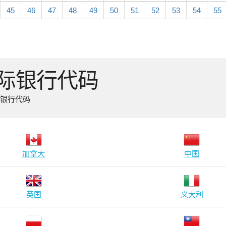
45
46
47
48
49
50
51
52
53
54
55
国际银行代码
际银行代码
加拿大
中国
英国
义大利