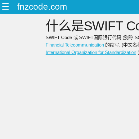
☰
fnzcode.com
什么是SWIFT Co
SWIFT Code 或 SWIFT国际银行代码 (别
Financial Telecommunication
的缩写, (中文名
International Organization for Standardization