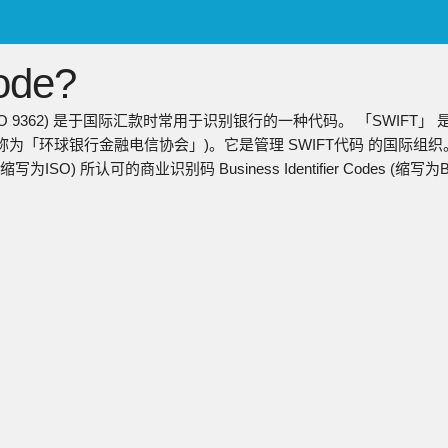
ENGLISH
de?
日本語
简中
称ISO 9362) 是于国际汇款时常用于识别银行的一种代码。 「SWIFT」 
繁中
称为「环球银行金融电信协会」)。它是管理 SWIFT代码 的国际组织。 S
(缩写为ISO) 所认可的商业识别码 Business Identifier Codes (