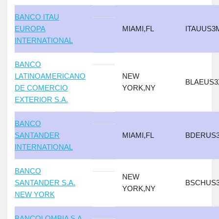
BANCO ITAU
EUROPA
MIAMI,FL
ITAUUS3
INTERNATIONAL
BANCO
LATINOAMERICANO
NEW
BLAEUS3
DE COMERCIO
YORK,NY
EXTERIOR S.A.
BANCO
SANTANDER
MIAMI,FL
BDERUS
INTERNATIONAL
BANCO
NEW
SANTANDER S.A.
BSCHUS
YORK,NY
NEW YORK
BANCOLOMBIA S.A.