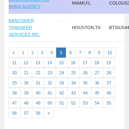
MIAMI,FL
COLOUS
MIAMI AGENCY
BANCOMER
TRANSFER
HOUSTON,TX
BTSIUS4
SERVICES INC.
«
1
2
3
4
5
6
7
8
9
10
11
12
13
14
15
16
17
18
19
20
21
22
23
24
25
26
27
28
29
30
31
32
33
34
35
36
37
38
39
40
41
42
43
44
45
46
47
48
49
50
51
52
53
54
55
56
57
58
»