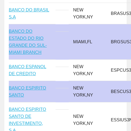
BANCO DO BRASIL
NEW
BRASUS3
S.A
YORK,NY
BANCO DO
ESTADO DO RIO
MIAMI,FL
BRGSUS
GRANDE DO SUL-
MIAMI BRANCH
BANCO ESPANOL
NEW
ESPCUS
DE CREDITO
YORK,NY
BANCO ESPIRITO
NEW
BESCUS3
SANTO
YORK,NY
BANCO ESPIRITO
SANTO DE
NEW
ESSIUS3
INVESTIMENTO,
YORK,NY
S.A.