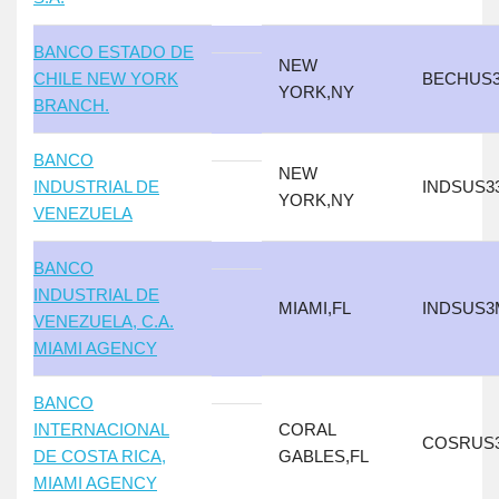
BANCO ESTADO DE
NEW
CHILE NEW YORK
BECHUS
YORK,NY
BRANCH.
BANCO
NEW
INDUSTRIAL DE
INDSUS3
YORK,NY
VENEZUELA
BANCO
INDUSTRIAL DE
MIAMI,FL
INDSUS3
VENEZUELA, C.A.
MIAMI AGENCY
BANCO
INTERNACIONAL
CORAL
COSRUS
DE COSTA RICA,
GABLES,FL
MIAMI AGENCY