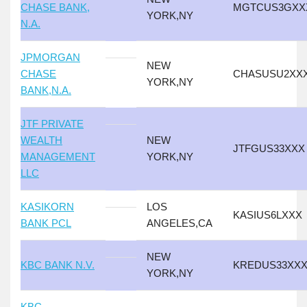
CHASE BANK,
MGTCUS3GXX
YORK,NY
N.A.
JPMORGAN
NEW
CHASE
CHASUSU2XX
YORK,NY
BANK,N.A.
JTF PRIVATE
WEALTH
NEW
JTFGUS33XXX
MANAGEMENT
YORK,NY
LLC
KASIKORN
LOS
KASIUS6LXXX
BANK PCL
ANGELES,CA
NEW
KBC BANK N.V.
KREDUS33XX
YORK,NY
KBC