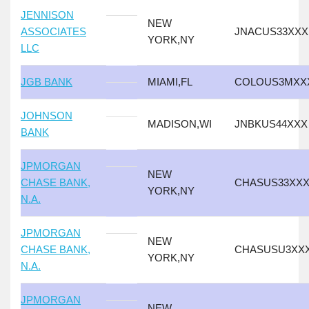
JENNISON
NEW
ASSOCIATES
JNACUS33XXX
YORK,NY
LLC
JGB BANK
MIAMI,FL
COLOUS3MXX
JOHNSON
MADISON,WI
JNBKUS44XXX
BANK
JPMORGAN
NEW
CHASE BANK,
CHASUS33XX
YORK,NY
N.A.
JPMORGAN
NEW
CHASE BANK,
CHASUSU3XX
YORK,NY
N.A.
JPMORGAN
NEW