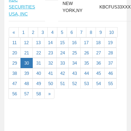
NEW
SECURITIES
KBCFUS33XXX
YORK,NY
USA, INC
«
1
2
3
4
5
6
7
8
9
10
11
12
13
14
15
16
17
18
19
20
21
22
23
24
25
26
27
28
29
30
31
32
33
34
35
36
37
38
39
40
41
42
43
44
45
46
47
48
49
50
51
52
53
54
55
56
57
58
»