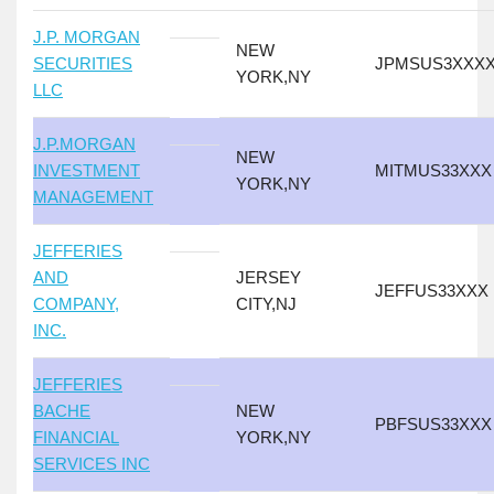
J.P. MORGAN
NEW
SECURITIES
JPMSUS3XXX
YORK,NY
LLC
J.P.MORGAN
NEW
INVESTMENT
MITMUS33XXX
YORK,NY
MANAGEMENT
JEFFERIES
AND
JERSEY
JEFFUS33XXX
COMPANY,
CITY,NJ
INC.
JEFFERIES
BACHE
NEW
PBFSUS33XXX
FINANCIAL
YORK,NY
SERVICES INC