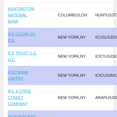
HUNTINGTON
NATIONAL
COLUMBUS,OH
HUNTUS3T
BANK
ICE CLEAR US,
NEW YORK,NY
ICUSUS33
ICE.
ICE TRUST U.S.
NEW YORK,NY
ICETUS33X
LLC.
ICICI BANK
NEW YORK,NY
ICICUS3NX
LIMITED
IFS, A STATE
STREET
NEW YORK,NY
ARAPUS33
COMPANY
INDEPENDENT