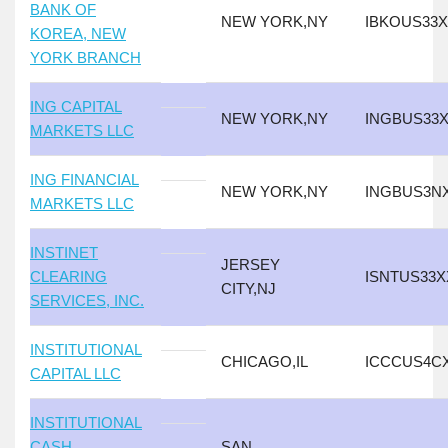
BANK OF
NEW YORK,NY
IBKOUS33
KOREA, NEW
YORK BRANCH
ING CAPITAL
NEW YORK,NY
INGBUS33
MARKETS LLC
ING FINANCIAL
NEW YORK,NY
INGBUS3N
MARKETS LLC
INSTINET
JERSEY
CLEARING
ISNTUS33X
CITY,NJ
SERVICES, INC.
INSTITUTIONAL
CHICAGO,IL
ICCCUS4C
CAPITAL LLC
INSTITUTIONAL
CASH
SAN