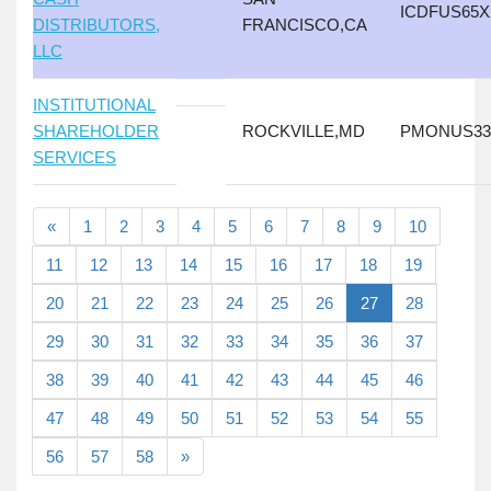
ICDFUS65
DISTRIBUTORS,
FRANCISCO,CA
LLC
INSTITUTIONAL
SHAREHOLDER
ROCKVILLE,MD
PMONUS33
SERVICES
«
1
2
3
4
5
6
7
8
9
10
11
12
13
14
15
16
17
18
19
20
21
22
23
24
25
26
27
28
29
30
31
32
33
34
35
36
37
38
39
40
41
42
43
44
45
46
47
48
49
50
51
52
53
54
55
56
57
58
»