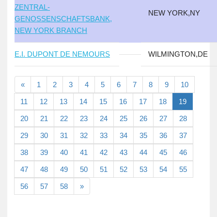
ZENTRAL-
NEW YORK,NY
GENOSSENSCHAFTSBANK,
NEW YORK BRANCH
E.I. DUPONT DE NEMOURS
WILMINGTON,DE
«
1
2
3
4
5
6
7
8
9
10
11
12
13
14
15
16
17
18
19
20
21
22
23
24
25
26
27
28
29
30
31
32
33
34
35
36
37
38
39
40
41
42
43
44
45
46
47
48
49
50
51
52
53
54
55
56
57
58
»