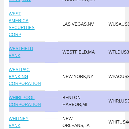
WEST
AMERICA
LAS VEGAS,NV
WUSAUS
SECURITIES
CORP
WESTFIELD
WESTFIELD,MA
WFLDUS3
BANK
WESTPAC
BANKING
NEW YORK,NY
WPACUS3
CORPORATION
WHIRLPOOL
BENTON
WHRLUS3
CORPORATION
HARBOR,MI
WHITNEY
NEW
WHITUS4
BANK
ORLEANS,LA