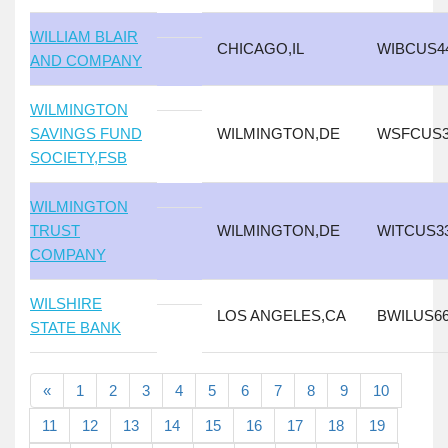
WILLIAM BLAIR
CHICAGO,IL
WIBCUS4
AND COMPANY
WILMINGTON
SAVINGS FUND
WILMINGTON,DE
WSFCUS3
SOCIETY,FSB
WILMINGTON
TRUST
WILMINGTON,DE
WITCUS3
COMPANY
WILSHIRE
LOS ANGELES,CA
BWILUS6
STATE BANK
«
1
2
3
4
5
6
7
8
9
10
11
12
13
14
15
16
17
18
19