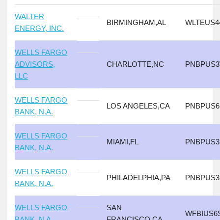
WALTER
BIRMINGHAM,AL
WLTEUS4
ENERGY, INC.
WELLS FARGO
ADVISORS,
CHARLOTTE,NC
PNBPUS
LLC
WELLS FARGO
LOS ANGELES,CA
PNBPUS6
BANK, N.A.
WELLS FARGO
MIAMI,FL
PNBPUS
BANK, N.A.
WELLS FARGO
PHILADELPHIA,PA
PNBPUS3
BANK, N.A.
WELLS FARGO
SAN
WFBIUS6
BANK, N.A.
FRANCISCO,CA